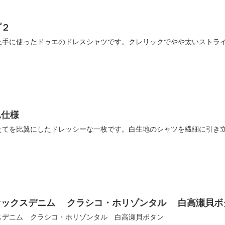
プ２
上手に使ったドゥエのドレスシャツです。クレリックでやや太いストラ
翼仕様
たてを比翼にしたドレッシーな一枚です。白生地のシャツを繊細に引き
オックスデニム クラシコ・ホリゾンタル 白高瀬貝ボ
スデニム クラシコ・ホリゾンタル 白高瀬貝ボタン