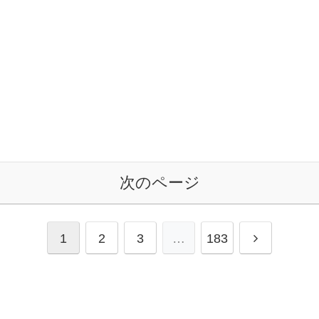
次のページ
1
2
3
…
183