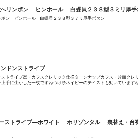
大へリンボン ピンホール 白蝶貝２３８型３ミリ厚手
ンボン ピンホール 白蝶貝２３８型３ミリ厚手ボタン
ロンドンストライプ
ンストライプ襟・カフスクレリック仕様ターンナップカフス・片面クレ
を上手に生かした一枚ですねつけ糸ネイビーのテイストも効いています
ビーストライプ―ホワイト ホリゾンタル 裏替え・台