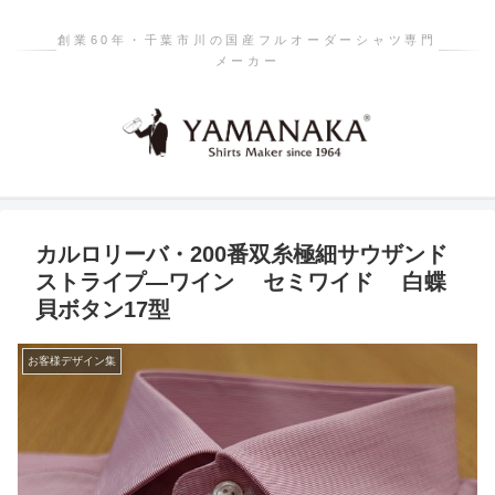
創業60年・千葉市川の国産フルオーダーシャツ専門
メーカー
カルロリーバ・200番双糸極細サウザンド
ストライプ―ワイン セミワイド 白蝶
貝ボタン17型
お客様デザイン集