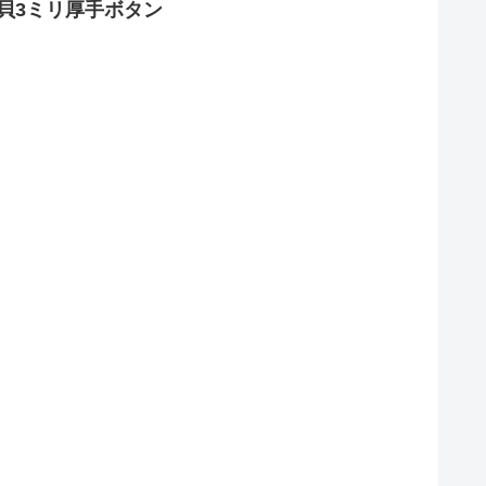
貝3ミリ厚手ボタン