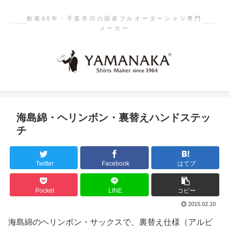
創業60年・千葉市川の国産フルオーダーシャツ専門
メーカー
海島綿・ヘリンボン・裏替えハンドステッ
チ
Twitter
Facebook
はてブ
Pocket
LINE
コピー
2015.02.10
海島綿のヘリンボン・サックスで、裏替え仕様（アルビ