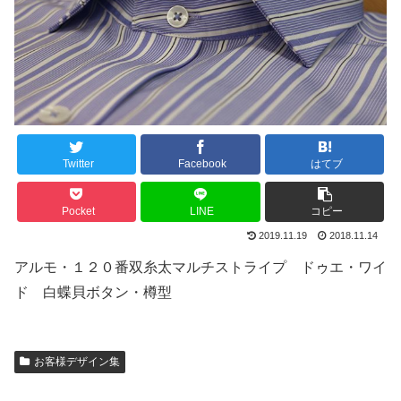
Twitter
Facebook
はてブ
Pocket
LINE
コピー
2019.11.19
2018.11.14
アルモ・１２０番双糸太マルチストライプ ドゥエ・ワイ
ド 白蝶貝ボタン・樽型
お客様デザイン集