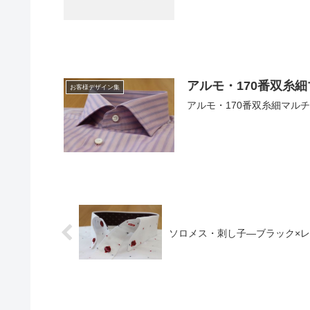
アルモ・170番双糸
お客様デザイン集
アルモ・170番双糸細マル
ソロメス・刺し子―ブラック×