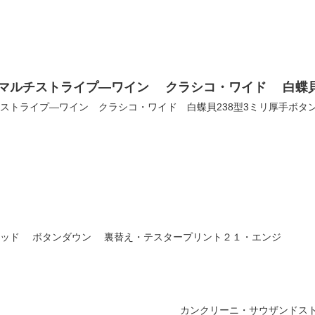
細マルチストライプ―ワイン クラシコ・ワイド 白蝶貝
チストライプ―ワイン クラシコ・ワイド 白蝶貝238型3ミリ厚手ボタ
レッド ボタンダウン 裏替え・テスタープリント２１・エンジ
カンクリーニ・サウザンドス