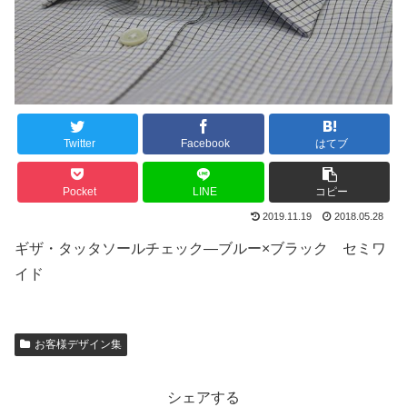
Twitter
Facebook
はてブ
Pocket
LINE
コピー
2019.11.19
2018.05.28
ギザ・タッタソールチェック―ブルー×ブラック セミワ
イド
お客様デザイン集
シェアする