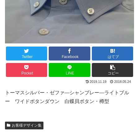
Twitter
Facebook
はてブ
Pocket
LINE
コピー
2019.11.19
2018.05.24
トーマスシルバー・ゼファ―シャンブレー―ライトブル
ー ワイドボタンダウン 白蝶貝ボタン・樽型
お客様デザイン集