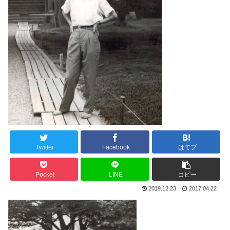
Twitter
Facebook
はてブ
Pocket
LINE
コピー
2019.12.23
2017.04.22