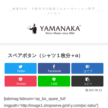
創業60年・千葉市川の国産フルオーダーシャツ専門
メーカー
スペアボタン（シャツ１枚分＋α）
Twitter
Facebook
はてブ
Pocket
LINE
コピー
2017.05.13
[tabimag fabnum=’op_bo_spare_full’
imgpath=’http://image1.shopserve.jp/sf-y.com/pic-labo/’]