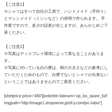
【ご注意1】
※シャツはすべて自社の工房で、ハンドメイド（手作り）
とマシンメイド（ミシンなど）の併用で作られます。 手
作業ですので、多少の誤差が生じますが、あらかじめご了
承ください。
【ご注意2】
※写真はディスプレイ環境によって異なることがありま
す。
※写真に付いている白の襟は、柄の大きさなどの参考にし
ていただくためのもので、白襟でないとシャツが出来ない
ということではありませんのでご留意ください。
[shirtprice price=’480′][orderbtn fabnum=’op_bo_spare_full’
imgpath=’http://image1.shopserve.jp/sf-y.com/pic-labo/’]