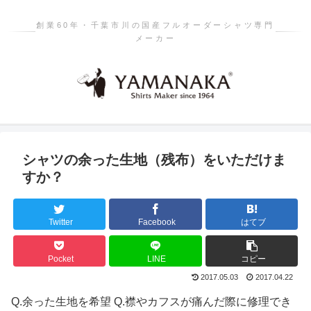
創業60年・千葉市川の国産フルオーダーシャツ専門
メーカー
シャツの余った生地（残布）をいただけま
すか？
Twitter
Facebook
はてブ
Pocket
LINE
コピー
2017.05.03
2017.04.22
Q.
余った生地を希望 Q.襟やカフスが痛んだ際に修理でき