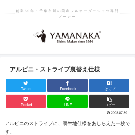
創業60年・千葉市川の国産フルオーダーシャツ専門
メーカー
アルビニ・ストライプ裏替え仕様
Twitter
Facebook
はてブ
Pocket
LINE
コピー
2008.07.30
アルビニのストライプに、裏生地仕様をあしらえた一枚で
す。