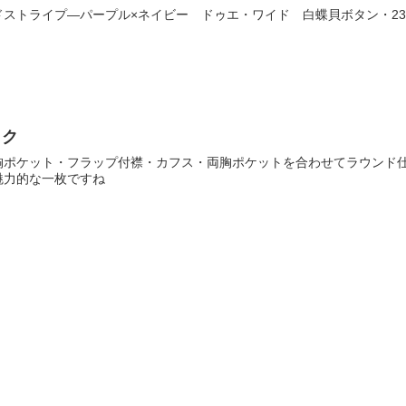
ストライプ―パープル×ネイビー ドゥエ・ワイド 白蝶貝ボタン・2
ック
胸ポケット・フラップ付襟・カフス・両胸ポケットを合わせてラウンド
魅力的な一枚ですね