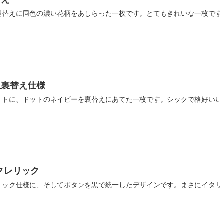
裏替えに同色の濃い花柄をあしらった一枚です。とてもきれいな一枚で
玉裏替え仕様
イトに、ドットのネイビーを裏替えにあてた一枚です。シックで格好い
クレリック
リック仕様に、そしてボタンを黒で統一したデザインです。まさにイタ