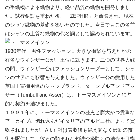
の手織機による織物より、軽い品質の織物を開発しまし
た。試行錯誤を重ねた後、「ZEPHIR」と命名され、現在
のシャツ織物の基礎を築いたのでした。今日でもこの名前
はシャツの上質な織物の代名詞として認められています。
1930年代、男性ファッションに大きな衝撃を与えたかの
有名なウィンザー公が、王位に就きます。二つの世界大戦
の間、ウィンザー公はファッションリーダーとして、シャ
ツの世界にも影響を与えました。ウィンザー公の愛用した
英国王室御用達のシャツブランド、ターンブルアンドアッ
サー（Turnbull and Asser）は、トーマスメイソンと独占
的な契約を結びました。
１９９１年に、トーマスメイソンの歴史と膨大かつ貴重な
アーカイブに惚れ込んだイタリアのアルビニ社によって買
収されましたが、Albini社は買収後も絶え間なく最新の技
術を駆使して、彼らの類まれな知識や経験との結合を目指