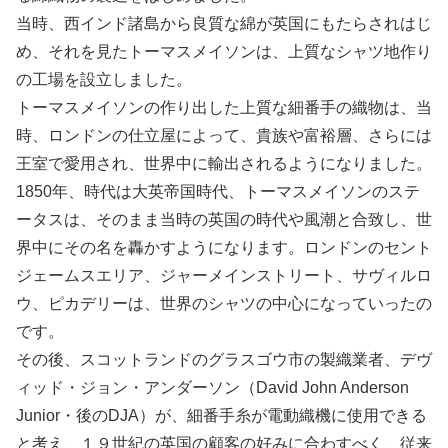
当時、西インド諸島から良質な綿が英国にもたらされはじ
め、それを見たトーマスメイソンは、上質なシャツ地作り
の工場を設立しました。
トーマスメイソンの作り出した上質な細番手の織物は、当
時、ロンドンの仕立屋によって、貴族や富裕層、さらには
王室で愛用され、世界中に輸出されるようになりました。
1850年、時代は大英帝国時代、トーマスメイソンのステ
ータスは、そのまま当時の英国の時代や風潮と合致し、世
界中にその名を轟かすようになります。ロンドンのセント
ジェームスエリア、ジャーメインストリート、サヴィルロ
ウ、ピカデリーは、世界のシャツの中心になっていったの
です。
その後、スコットランドのグラスゴウ市の製織業者、デヴ
ィッド・ジョン・アンダーソン（David John Anderson
Junior・後のDJA）が、細番手糸が電動織機に使用できる
と考え、１９世紀の英国の顧客の好みに合わすべく、従来