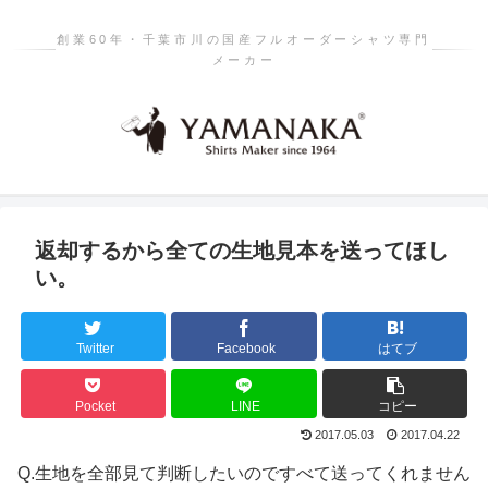
創業60年・千葉市川の国産フルオーダーシャツ専門
メーカー
返却するから全ての生地見本を送ってほし
い。
Twitter
Facebook
はてブ
Pocket
LINE
コピー
2017.05.03
2017.04.22
Q.
生地を全部見て判断したいのですべて送ってくれません